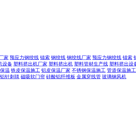
厂家
预应力钢绞线
锚索
钢绞线
钢绞线厂家
预应力钢绞线
锚索
机设备
塑料挤出机厂家
塑料挤出机
塑料管材生产线
塑料挤出设
保温
铁皮保温施工
铝皮保温厂家
不锈钢保温施工
管道保温施工
铝针刺毯
磁吸软门帘
硅酸铝纤维板
金属穿线管
玻璃钢风机