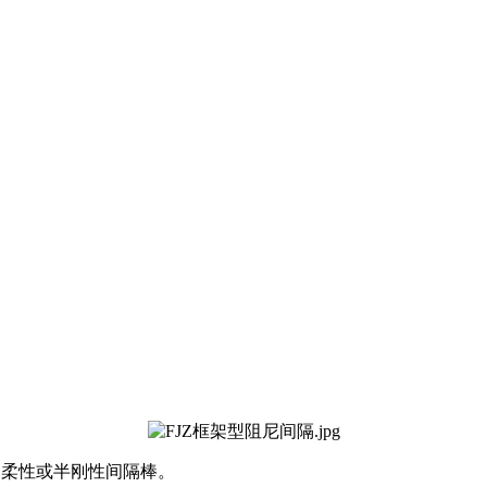
的柔性或半刚性间隔棒。