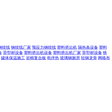
钢绞线
钢绞线厂家
预应力钢绞线
塑料挤出机
隔热条设备
塑料
备
异型材设备
塑料挤出机设备
塑料挤出机厂家
异型材设备
铁
罐体保温施工
岩棉复合板
电伴热
玻璃钢厕房
轻钢龙骨
网格布