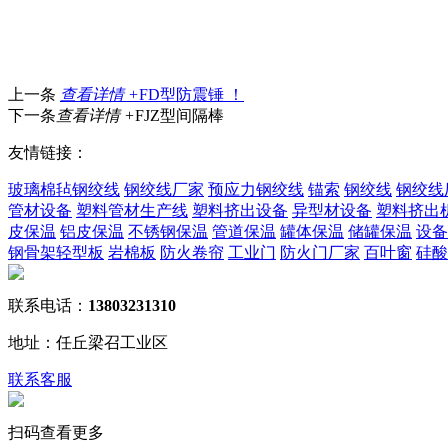
上一条
查看详情 +
FD型防震锤 ！
下一条
查看详情 +
FJZ型间隔棒
友情链接：
玻璃棉毡
钢绞线
钢绞线厂家
预应力钢绞线
锚索
钢绞线
钢绞线
管材设备
塑料管材生产线
塑料挤出设备
异型材设备
塑料挤出
皮保温
铝皮保温
不锈钢保温
管道保温
罐体保温
储罐保温
设备
钢骨架轻型板
岩棉板
防火卷帘
工业门
防火门厂家
百叶窗
硅酸
联系电话：
13803231310
地址：任丘梁召工业区
联系客服
扫码查看更多