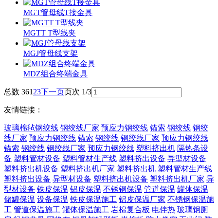
MGT管母线T接金具
MGTT T型线夹
MGJ管母线支架
MDZ组合终端金具
总数 36
1
2
3
下一页
页次 1/3
友情链接：
玻璃棉毡
钢绞线
钢绞线厂家
预应力钢绞线
锚索
钢绞线
钢绞
线厂家
预应力钢绞线
锚索
钢绞线
钢绞线厂家
预应力钢绞线
锚索
钢绞线
钢绞线厂家
预应力钢绞线
塑料挤出机
隔热条设
备
塑料管材设备
塑料管材生产线
塑料挤出设备
异型材设备
塑料挤出机设备
塑料挤出机厂家
塑料挤出机
塑料管材生产线
塑料挤出设备
异型材设备
塑料挤出机设备
塑料挤出机厂家
异
型材设备
铁皮保温
铝皮保温
不锈钢保温
管道保温
罐体保温
储罐保温
设备保温
铁皮保温施工
铝皮保温厂家
不锈钢保温施
工
管道保温施工
罐体保温施工
岩棉复合板
电伴热
玻璃钢厕