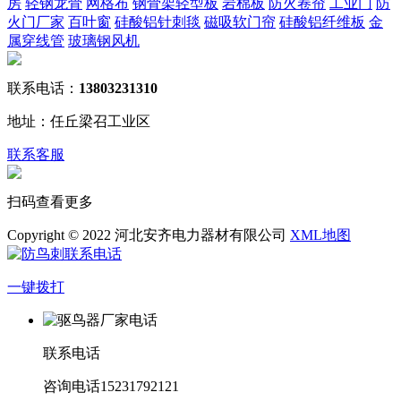
房
轻钢龙骨
网格布
钢骨架轻型板
岩棉板
防火卷帘
工业门
防
火门厂家
百叶窗
硅酸铝针刺毯
磁吸软门帘
硅酸铝纤维板
金
属穿线管
玻璃钢风机
联系电话：
13803231310
地址：任丘梁召工业区
联系客服
扫码查看更多
Copyright © 2022 河北安齐电力器材有限公司
XML地图
一键拨打
联系电话
咨询电话
15231792121