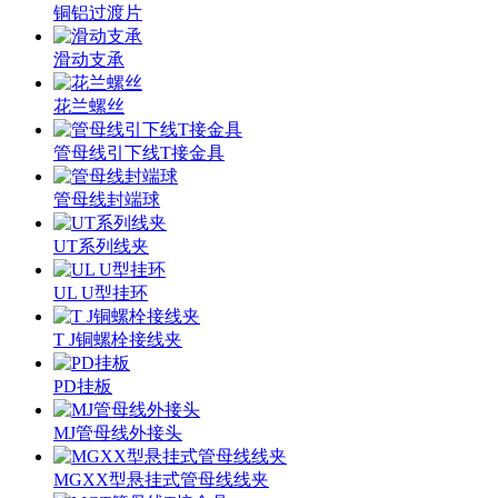
铜铝过渡片
滑动支承
花兰螺丝
管母线引下线T接金具
管母线封端球
UT系列线夹
UL U型挂环
T J铜螺栓接线夹
PD挂板
MJ管母线外接头
MGXX型悬挂式管母线线夹