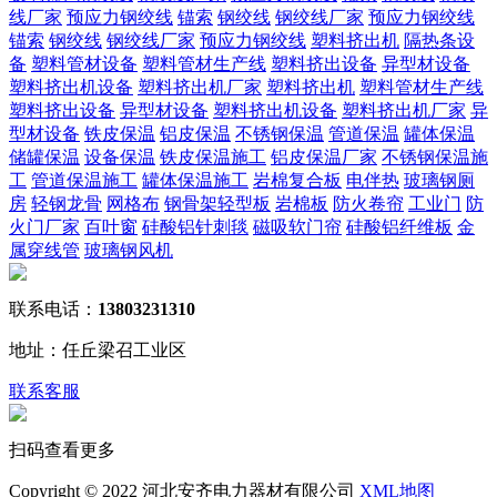
线厂家
预应力钢绞线
锚索
钢绞线
钢绞线厂家
预应力钢绞线
锚索
钢绞线
钢绞线厂家
预应力钢绞线
塑料挤出机
隔热条设
备
塑料管材设备
塑料管材生产线
塑料挤出设备
异型材设备
塑料挤出机设备
塑料挤出机厂家
塑料挤出机
塑料管材生产线
塑料挤出设备
异型材设备
塑料挤出机设备
塑料挤出机厂家
异
型材设备
铁皮保温
铝皮保温
不锈钢保温
管道保温
罐体保温
储罐保温
设备保温
铁皮保温施工
铝皮保温厂家
不锈钢保温施
工
管道保温施工
罐体保温施工
岩棉复合板
电伴热
玻璃钢厕
房
轻钢龙骨
网格布
钢骨架轻型板
岩棉板
防火卷帘
工业门
防
火门厂家
百叶窗
硅酸铝针刺毯
磁吸软门帘
硅酸铝纤维板
金
属穿线管
玻璃钢风机
联系电话：
13803231310
地址：任丘梁召工业区
联系客服
扫码查看更多
Copyright © 2022 河北安齐电力器材有限公司
XML地图