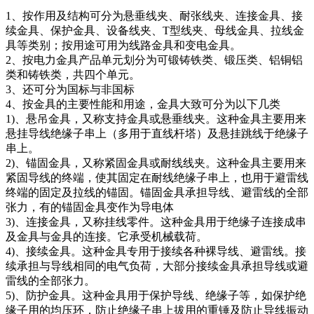
1、按作用及结构可分为悬垂线夹、耐张线夹、连接金具、接
续金具、保护金具、设备线夹、T型线夹、母线金具、拉线金
具等类别；按用途可用为线路金具和变电金具。
2、按电力金具产品单元划分为可锻铸铁类、锻压类、铝铜铝
类和铸铁类，共四个单元。
3、还可分为国标与非国标
4、按金具的主要性能和用途，金具大致可分为以下几类
1)、悬吊金具，又称支持金具或悬垂线夹。这种金具主要用来
悬挂导线绝缘子串上（多用于直线杆塔）及悬挂跳线于绝缘子
串上。
2)、锚固金具，又称紧固金具或耐线线夹。这种金具主要用来
紧固导线的终端，使其固定在耐线绝缘子串上，也用于避雷线
终端的固定及拉线的锚固。锚固金具承担导线、避雷线的全部
张力，有的锚固金具变作为导电体
3)、连接金具，又称挂线零件。这种金具用于绝缘子连接成串
及金具与金具的连接。它承受机械载荷。
4)、接续金具。这种金具专用于接续各种裸导线、避雷线。接
续承担与导线相同的电气负荷，大部分接续金具承担导线或避
雷线的全部张力。
5)、防护金具。这种金具用于保护导线、绝缘子等，如保护绝
缘子用的均压环，防止绝缘子串上拔用的重锤及防止导线振动