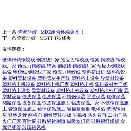
上一条
查看详情 +
MDZ组合终端金具 ！
下一条
查看详情 +
MGTT T型线夹
友情链接：
玻璃棉毡
钢绞线
钢绞线厂家
预应力钢绞线
锚索
钢绞线
钢绞
线厂家
预应力钢绞线
锚索
钢绞线
钢绞线厂家
预应力钢绞线
锚索
钢绞线
钢绞线厂家
预应力钢绞线
塑料挤出机
隔热条设
备
塑料管材设备
塑料管材生产线
塑料挤出设备
异型材设备
塑料挤出机设备
塑料挤出机厂家
塑料挤出机
塑料管材生产线
塑料挤出设备
异型材设备
塑料挤出机设备
塑料挤出机厂家
异
型材设备
铁皮保温
铝皮保温
不锈钢保温
管道保温
罐体保温
储罐保温
设备保温
铁皮保温施工
铝皮保温厂家
不锈钢保温施
工
管道保温施工
罐体保温施工
岩棉复合板
电伴热
玻璃钢厕
房
轻钢龙骨
网格布
钢骨架轻型板
岩棉板
防火卷帘
工业门
防
火门厂家
百叶窗
硅酸铝针刺毯
磁吸软门帘
硅酸铝纤维板
金
属穿线管
玻璃钢风机