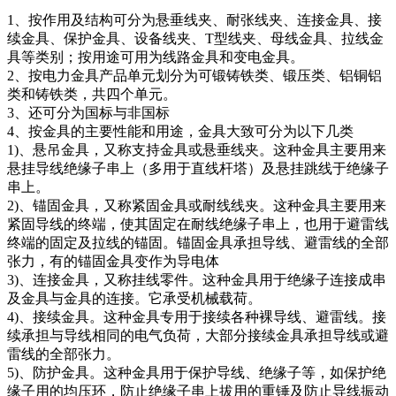
1、按作用及结构可分为悬垂线夹、耐张线夹、连接金具、接
续金具、保护金具、设备线夹、T型线夹、母线金具、拉线金
具等类别；按用途可用为线路金具和变电金具。
2、按电力金具产品单元划分为可锻铸铁类、锻压类、铝铜铝
类和铸铁类，共四个单元。
3、还可分为国标与非国标
4、按金具的主要性能和用途，金具大致可分为以下几类
1)、悬吊金具，又称支持金具或悬垂线夹。这种金具主要用来
悬挂导线绝缘子串上（多用于直线杆塔）及悬挂跳线于绝缘子
串上。
2)、锚固金具，又称紧固金具或耐线线夹。这种金具主要用来
紧固导线的终端，使其固定在耐线绝缘子串上，也用于避雷线
终端的固定及拉线的锚固。锚固金具承担导线、避雷线的全部
张力，有的锚固金具变作为导电体
3)、连接金具，又称挂线零件。这种金具用于绝缘子连接成串
及金具与金具的连接。它承受机械载荷。
4)、接续金具。这种金具专用于接续各种裸导线、避雷线。接
续承担与导线相同的电气负荷，大部分接续金具承担导线或避
雷线的全部张力。
5)、防护金具。这种金具用于保护导线、绝缘子等，如保护绝
缘子用的均压环，防止绝缘子串上拔用的重锤及防止导线振动