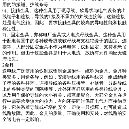
用的防振锤、护线条等
6)、接触金具。这种金具用于硬母线、软母线与电气设备的出
线端子相连接，导线的T接及不承力的并线连接等，这些连接
处是电气接触。因此，要求接触金具的较高的导电性能和接触
稳定性。
7)、固定金具，亦称电厂金具或大电流母线金具。这种金具用
于配电装置中的各种硬母线或软母线与支柱绝缘子的固定、连
接等，大部分固定金具不作为导电体，仅起固定、支持和悬吊
的作用。但由于这些金具是用于大电流，故所有元件均应无磁
滞损失。
2金具
送电线广泛使用的铁制或铝制金属附件，统称为金具。金具种
类繁多，用途各异，例如，安装导线用的各种线夹，组成绝缘
子串的各种挂环，连接导线的各种压接管、补修管，分裂导线
上的各种类型的间隔棒等，此外还有杆塔用的各类拉线金具，
以及用作保护导线的大小有关，须互相配合。大部分金具在运
行中需要承受较大的拉力，有的还要同时保证电气方面接触良
好，它关系着导线或杆塔的安全，即使一只损坏，也可能造成
线路故障。因此，金具的质量、正确使用和安装，对线路的安
全送电有一定影响。