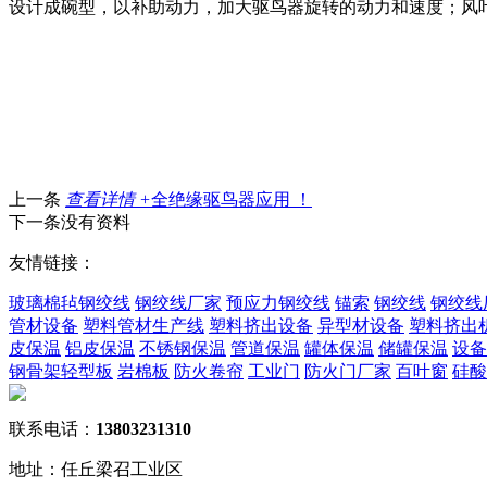
设计成碗型，以补助动力，加大驱鸟器旋转的动力和速度；风
上一条
查看详情 +
全绝缘驱鸟器应用 ！
下一条没有资料
友情链接：
玻璃棉毡
钢绞线
钢绞线厂家
预应力钢绞线
锚索
钢绞线
钢绞线
管材设备
塑料管材生产线
塑料挤出设备
异型材设备
塑料挤出
皮保温
铝皮保温
不锈钢保温
管道保温
罐体保温
储罐保温
设备
钢骨架轻型板
岩棉板
防火卷帘
工业门
防火门厂家
百叶窗
硅酸
联系电话：
13803231310
地址：任丘梁召工业区