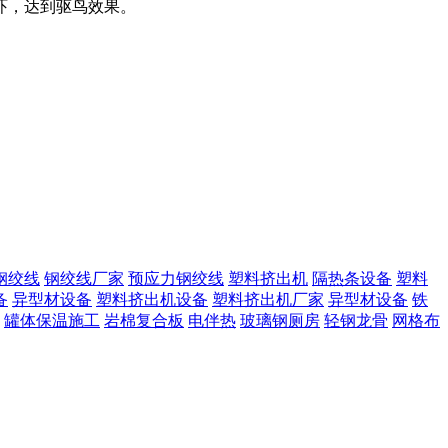
吓，达到驱鸟效果。
钢绞线
钢绞线厂家
预应力钢绞线
塑料挤出机
隔热条设备
塑料
备
异型材设备
塑料挤出机设备
塑料挤出机厂家
异型材设备
铁
罐体保温施工
岩棉复合板
电伴热
玻璃钢厕房
轻钢龙骨
网格布