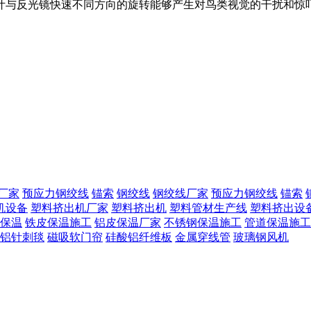
叶与反光镜快速不同方向的旋转能够产生对鸟类视觉的干扰和惊
厂家
预应力钢绞线
锚索
钢绞线
钢绞线厂家
预应力钢绞线
锚索
机设备
塑料挤出机厂家
塑料挤出机
塑料管材生产线
塑料挤出设
保温
铁皮保温施工
铝皮保温厂家
不锈钢保温施工
管道保温施工
铝针刺毯
磁吸软门帘
硅酸铝纤维板
金属穿线管
玻璃钢风机