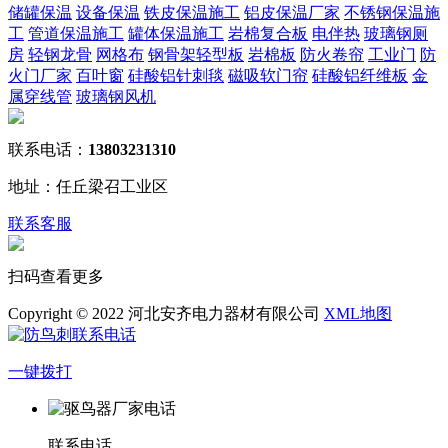
储罐保温
设备保温
铁皮保温施工
铝皮保温厂家
不锈钢保温施
工
管道保温施工
罐体保温施工
岩棉复合板
电伴热
玻璃钢厕
房
轻钢龙骨
网格布
钢骨架轻型板
岩棉板
防火卷帘
工业门
防
火门厂家
百叶窗
硅酸铝针刺毯
磁吸软门帘
硅酸铝纤维板
金
属穿线管
玻璃钢风机
联系电话：
13803231310
地址：任丘梁召工业区
联系客服
扫码查看更多
Copyright © 2022 河北安齐电力器材有限公司
XML地图
一键拨打
联系电话