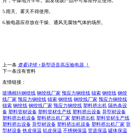
月，干燥地方半年。如发现该产品不可靠应停止使用。
5.雨天、雾天不得使用。
6.验电器应存放在干燥、通风无腐蚀气体的场所。
上一条
查看详情 +
新型语音高压验电器 ！
下一条没有资料
友情链接：
玻璃棉毡
钢绞线
钢绞线厂家
预应力钢绞线
锚索
钢绞线
钢绞
线厂家
预应力钢绞线
锚索
钢绞线
钢绞线厂家
预应力钢绞线
锚索
钢绞线
钢绞线厂家
预应力钢绞线
塑料挤出机
隔热条设
备
塑料管材设备
塑料管材生产线
塑料挤出设备
异型材设备
塑料挤出机设备
塑料挤出机厂家
塑料挤出机
塑料管材生产线
塑料挤出设备
异型材设备
塑料挤出机设备
塑料挤出机厂家
异
型材设备
铁皮保温
铝皮保温
不锈钢保温
管道保温
罐体保温